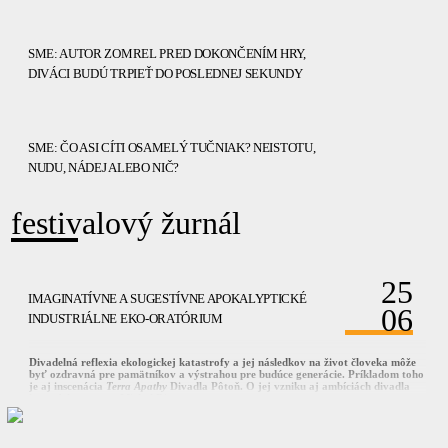
SME: AUTOR ZOMREL PRED DOKONČENÍM HRY,
DIVÁCI BUDÚ TRPIEŤ DO POSLEDNEJ SEKUNDY
SME: ČO ASI CÍTI OSAMELÝ TUČNIAK? NEISTOTU,
NUDU, NÁDEJ ALEBO NIČ?
festivalový žurnál
25
IMAGINATÍVNE A SUGESTÍVNE APOKALYPTICKÉ
06
INDUSTRIÁLNE EKO-ORATÓRIUM
Divadelná reflexia ekologickej katastrofy a jej následkov na život človeka môže
byť ozdravná pre pamätníkov a výstrahou pre budúce generácie. Príkladom toho
je aj inscenácia
Terra Apathy
Divadla Pôtoň. O jej vzniku aj ambíciách divadla
hovorí dramaturg
Michal Ditte.
V rámci svojej tvorby sa Divadlo Pôtoň orientuje na dokumentárne