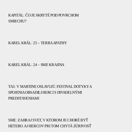
KAPITÁL: ČO JE SKRYTÉ POD POVRCHOM
SMIECHU?
KAREL KRÁL: 25 – TERRA APATHY
KAREL KRÁL: 24 – SME KRAJINA
TA3: V MARTINE OSLAVUJÚ. FESTIVAL DOTYKY A
SPOJENIA OBSADILI HERCI S DIVADELNÝMI
PREDSTAVENIAMI
SME: ZAHRAJ SVET, V KTOROM JE CHORÉ BYŤ
HETERO. AJ HERCOV PRI TOM CHYTÁ ZÚRIVOSŤ