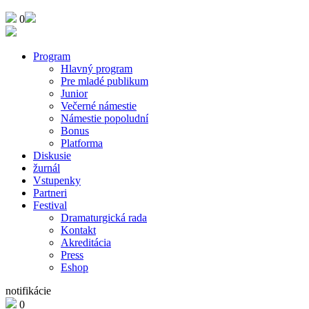
0
Program
Hlavný program
Pre mladé publikum
Junior
Večerné námestie
Námestie popoludní
Bonus
Platforma
Diskusie
žurnál
Vstupenky
Partneri
Festival
Dramaturgická rada
Kontakt
Akreditácia
Press
Eshop
notifikácie
0