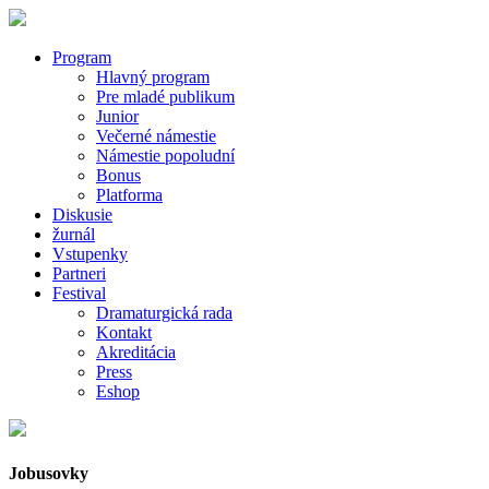
Program
Hlavný program
Pre mladé publikum
Junior
Večerné námestie
Námestie popoludní
Bonus
Platforma
Diskusie
žurnál
Vstupenky
Partneri
Festival
Dramaturgická rada
Kontakt
Akreditácia
Press
Eshop
Jobusovky