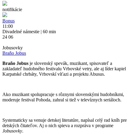
notifikácie
Bonus
11:00
Divadelné námestie
| 60 min
24 06
Jobusovky
Braňo Jobus
Braňo Jobus
je slovenský spevák, muzikant, spisovateľ a
zakladateľ hudobného festivalu Vrbovské vetry, ale aj líder kapiel
Karpatské chrbáty, Vrbovskí víťazi a projektu Abusus.
Ako muzikant spolupracuje s rôznymi slovenskými hudobníkmi,
moderuje festival Pohoda, zahral si tiež v televíznych seriáloch.
Systematicky sa venuje detskej literatúre, napísal celý rad kníh pre
detských čitateľov. Aj o nich spieva a rozpráva v programe
Jobusovky
.