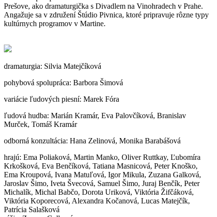
Prešove, ako dramaturgička s Divadlem na Vinohradech v Prahe.
Angažuje sa v združení Štúdio Pivnica, ktoré pripravuje rôzne typy
kultúrnych programov v Martine.
dramaturgia: Silvia Matejčíková
pohybová spolupráca: Barbora Šimová
variácie ľudových piesní: Marek Fóra
ľudová hudba: Marián Kramár, Eva Palovčíková, Branislav
Murček, Tomáš Kramár
odborná konzultácia: Hana Zelinová, Monika Barabášová
hrajú:
Ema Poliaková, Martin Manko, Oliver Ruttkay, Ľubomíra
Krkošková, Eva Benčíková, Tatiana Masnicová, Peter Knoško,
Ema Kroupová, Ivana Matuľová, Igor Mikula, Zuzana Galková,
Jaroslav Šimo, Iveta Švecová, Samuel Šimo, Juraj Benčík, Peter
Michalík, Michal Babčo, Dorota Uriková, Viktória Žifčáková,
Viktória Koporecová, Alexandra Kočanová, Lucas Matejčík,
Patrícia Salašková