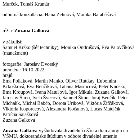
Murček, Tomáš Kramár
odborná konzultácia: Hana Zelinová, Monika Barabášová
réžia:
Zuzana Galková
v zákulisí:
Samuel Krško (šéf techniky), Monika Ondrušová, Eva Palovčíková
(manažment)
fotografie:
Jaroslav Dvorský
premiéra:
16.10.2022
hrajú:
Ema Poliaková, Martin Manko, Oliver Ruttkay, Ľubomíra
Krkošková, Eva Benčíková, Tatiana Masnicová, Peter Knoško,
Ema Kroupová, Ivana Matuľová, Igor Mikula, Zuzana Galková,
Jaroslav Šimo, Iveta Švecová, Samuel Šimo, Juraj Benčík, Peter
Michalík, Michal Babčo, Dorota Uriková, Viktória Žifčáková,
Viktória Koporecová, Alexandra Kočanová, Lucas Matejčík,
Patrícia Salašková
Zuzana Galková
Zuzana Galková
vyštudovala divadelnú réžiu a dramaturgiu na
VŠMU, doktorandské štúdium v odbore divadelné umenie