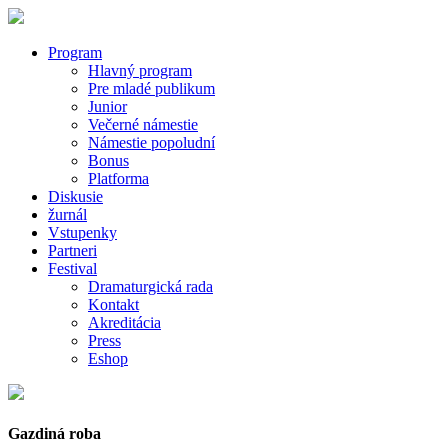
Program
Hlavný program
Pre mladé publikum
Junior
Večerné námestie
Námestie popoludní
Bonus
Platforma
Diskusie
žurnál
Vstupenky
Partneri
Festival
Dramaturgická rada
Kontakt
Akreditácia
Press
Eshop
Gazdiná roba