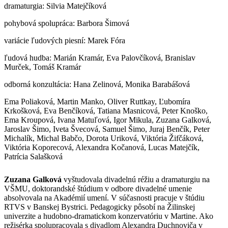
dramaturgia: Silvia Matejčíková
pohybová spolupráca: Barbora Šimová
variácie ľudových piesní: Marek Fóra
ľudová hudba: Marián Kramár, Eva Palovčíková, Branislav
Murček, Tomáš Kramár
odborná konzultácia: Hana Zelinová, Monika Barabášová
Ema Poliaková, Martin Manko, Oliver Ruttkay, Ľubomíra
Krkošková, Eva Benčíková, Tatiana Masnicová, Peter Knoško,
Ema Kroupová, Ivana Matuľová, Igor Mikula, Zuzana Galková,
Jaroslav Šimo, Iveta Švecová, Samuel Šimo, Juraj Benčík, Peter
Michalík, Michal Babčo, Dorota Uriková, Viktória Žifčáková,
Viktória Koporecová, Alexandra Kočanová, Lucas Matejčík,
Patrícia Salašková
Zuzana Galková
vyštudovala divadelnú réžiu a dramaturgiu na
VŠMU, doktorandské štúdium v odbore divadelné umenie
absolvovala na Akadémií umení. V súčasnosti pracuje v štúdiu
RTVS v Banskej Bystrici. Pedagogicky pôsobí na Žilinskej
univerzite a hudobno-dramatickom konzervatóriu v Martine. Ako
režisérka spolupracovala s divadlom Alexandra Duchnoviča v