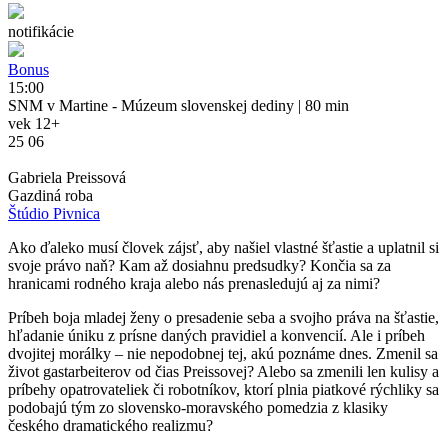
notifikácie
Bonus
15:00
SNM v Martine - Múzeum slovenskej dediny
| 80 min
vek 12+
25 06
Gabriela Preissová
Gazdiná roba
Štúdio Pivnica
Ako ďaleko musí človek zájsť, aby našiel vlastné šťastie a uplatnil si
svoje právo naň? Kam až dosiahnu predsudky? Končia sa za
hranicami rodného kraja alebo nás prenasledujú aj za nimi?
Príbeh boja mladej ženy o presadenie seba a svojho práva na šťastie,
hľadanie úniku z prísne daných pravidiel a konvencií. Ale i príbeh
dvojitej morálky – nie nepodobnej tej, akú poznáme dnes. Zmenil sa
život gastarbeiterov od čias Preissovej? Alebo sa zmenili len kulisy a
príbehy opatrovateliek či robotníkov, ktorí plnia piatkové rýchliky sa
podobajú tým zo slovensko-moravského pomedzia z klasiky
českého dramatického realizmu?