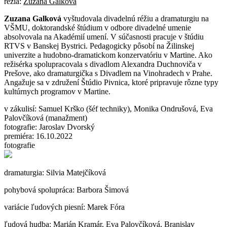
réžia:
Zuzana Galková
Zuzana Galková
vyštudovala divadelnú réžiu a dramaturgiu na
VŠMU, doktorandské štúdium v odbore divadelné umenie
absolvovala na Akadémií umení. V súčasnosti pracuje v štúdiu
RTVS v Banskej Bystrici. Pedagogicky pôsobí na Žilinskej
univerzite a hudobno-dramatickom konzervatóriu v Martine. Ako
režisérka spolupracovala s divadlom Alexandra Duchnoviča v
Prešove, ako dramaturgička s Divadlem na Vinohradech v Prahe.
Angažuje sa v združení Štúdio Pivnica, ktoré pripravuje rôzne typy
kultúrnych programov v Martine.
v zákulisí:
Samuel Krško (šéf techniky), Monika Ondrušová, Eva
Palovčíková (manažment)
fotografie:
Jaroslav Dvorský
premiéra:
16.10.2022
fotografie
dramaturgia: Silvia Matejčíková
pohybová spolupráca: Barbora Šimová
variácie ľudových piesní: Marek Fóra
ľudová hudba: Marián Kramár, Eva Palovčíková, Branislav