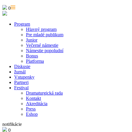
0
Program
Hlavný program
Pre mladé publikum
Junior
Večerné námestie
Námestie popoludní
Bonus
Platforma
Diskusie
žurnál
Vstupenky
Partneri
Festival
Dramaturgická rada
Kontakt
Akreditácia
Press
Eshop
notifikácie
0