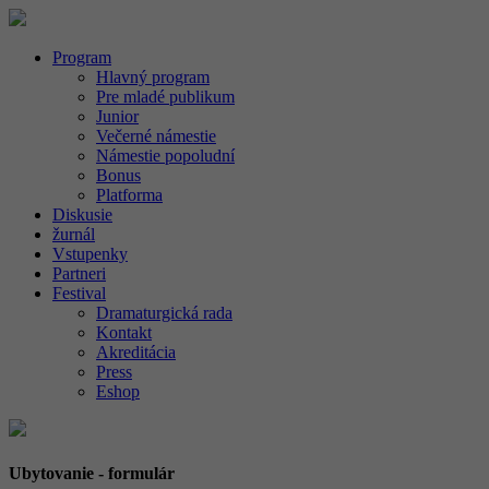
Program
Hlavný program
Pre mladé publikum
Junior
Večerné námestie
Námestie popoludní
Bonus
Platforma
Diskusie
žurnál
Vstupenky
Partneri
Festival
Dramaturgická rada
Kontakt
Akreditácia
Press
Eshop
Ubytovanie - formulár