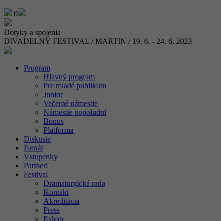
0
Dotyky a spojenia
DIVADELNÝ FESTIVAL / MARTIN / 19. 6. - 24. 6. 2023
Program
Hlavný program
Pre mladé publikum
Junior
Večerné námestie
Námestie popoludní
Bonus
Platforma
Diskusie
žurnál
Vstupenky
Partneri
Festival
Dramaturgická rada
Kontakt
Akreditácia
Press
Eshop