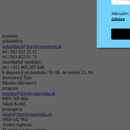
Kliknutí
údajov
kontakty
pokladnica
pokladnica@dotykyaspojenia.sk
tel.: 043 422 22 12
tel.: 043 422 01 72
akreditačné stredisko
tel.: +421 905 267 648
k dispozícií od pondelka 19. 06. do nedele 25. 06.
festivalový Štáb
Monika Michnová
program
monika@dotykyaspojenia.sk
0905 366 664
Jakub Kotúč
propagácia
jakub@dotykyaspojenia.sk
0904 042 904
Andrej Agricola
Technické zabezpečenie