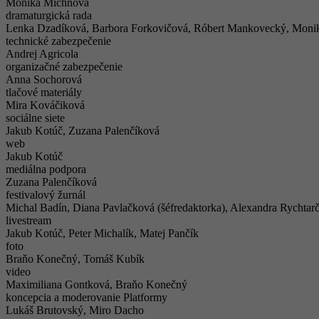
Monika Michnová
dramaturgická rada
Lenka Dzadíková, Barbora Forkovičová, Róbert Mankovecký, Moni
technické zabezpečenie
Andrej Agricola
organizačné zabezpečenie
Anna Sochorová
tlačové materiály
Mira Kováčiková
sociálne siete
Jakub Kotúč, Zuzana Palenčíková
web
Jakub Kotúč
mediálna podpora
Zuzana Palenčíková
festivalový žurnál
Michal Badín, Diana Pavlačková (šéfredaktorka), Alexandra Rychtarč
livestream
Jakub Kotúč, Peter Michalík, Matej Pančík
foto
Braňo Konečný, Tomáš Kubík
video
Maximiliana Gontková, Braňo Konečný
koncepcia a moderovanie Platformy
Lukáš Brutovský, Miro Dacho