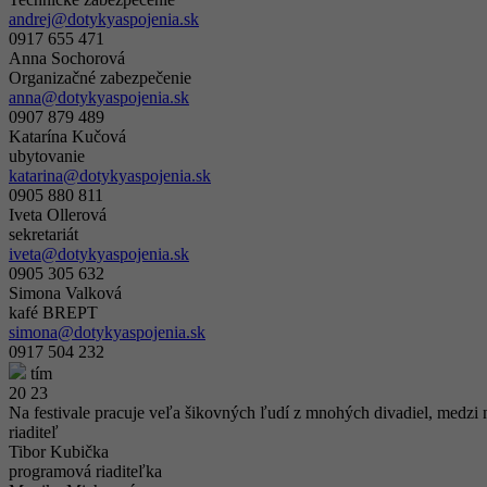
andrej@dotykyaspojenia.sk
0917 655 471
Anna Sochorová
Organizačné zabezpečenie
anna@dotykyaspojenia.sk
0907 879 489
Katarína Kučová
ubytovanie
katarina@dotykyaspojenia.sk
0905 880 811
Iveta Ollerová
sekretariát
iveta@dotykyaspojenia.sk
0905 305 632
Simona Valková
kafé BREPT
simona@dotykyaspojenia.sk
0917 504 232
tím
20 23
Na festivale pracuje veľa šikovných ľudí z mnohých divadiel, medzi ni
riaditeľ
Tibor Kubička
programová riaditeľka